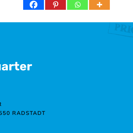
uarter
R
550 RADSTADT