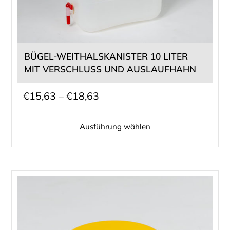
können
auf
der
Produktseite
gewählt
BÜGEL-WEITHALSKANISTER 10 LITER
werden
MIT VERSCHLUSS UND AUSLAUFHAHN
Preisspanne:
€
15,63
–
€
18,63
€15,63
Ausführung wählen
bis
€18,63