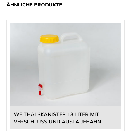
ÄHNLICHE PRODUKTE
Dieses
Produkt
weist
mehrere
Varianten
auf.
Die
Optionen
können
auf
der
Produktseite
gewählt
WEITHALSKANISTER 13 LITER MIT
werden
VERSCHLUSS UND AUSLAUFHAHN