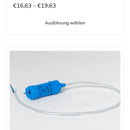
Preisspanne:
€
16,63
–
€
19,63
€16,63
Ausführung wählen
bis
€19,63