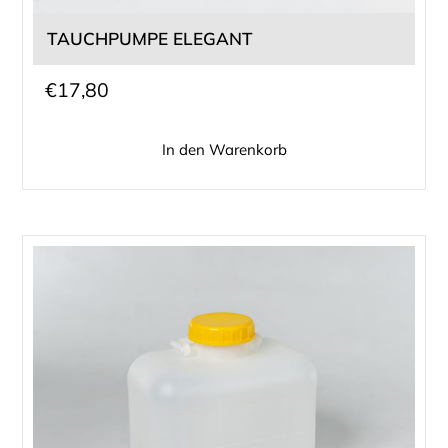
TAUCHPUMPE ELEGANT
€
17,80
In den Warenkorb
Dieses
Produkt
weist
mehrere
Varianten
auf.
Die
Optionen