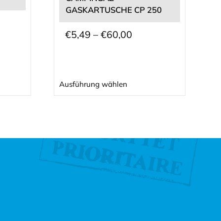
auf
GASKARTUSCHE CP 250
der
Produktseite
Preisspanne:
€
5,49
–
€
60,00
gewählt
€5,49
werden
bis
€60,00
Ausführung wählen