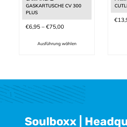
auf
GASKARTUSCHE CV 300
CUTL
der
PLUS
Produktseite
€
13,
gewählt
Preisspanne:
€
6,95
–
€
75,00
werden
€6,95
Ausführung wählen
bis
€75,00
Soulboxx | Headq