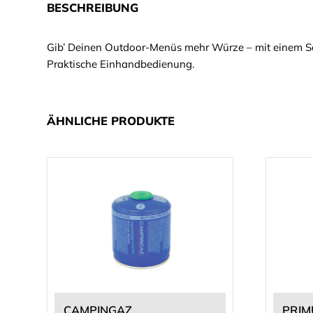
BESCHREIBUNG
Gib’ Deinen Outdoor-Menüs mehr Würze – mit einem Se
Praktische Einhandbedienung.
ÄHNLICHE PRODUKTE
Dieses
Produkt
weist
mehrere
Varianten
auf.
Die
Optionen
können
CAMPINGAZ
PRIM