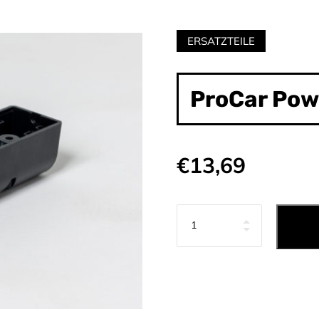
Category:
ERSATZTEILE
ProCar Pow
€
13,69
Anzahl
I