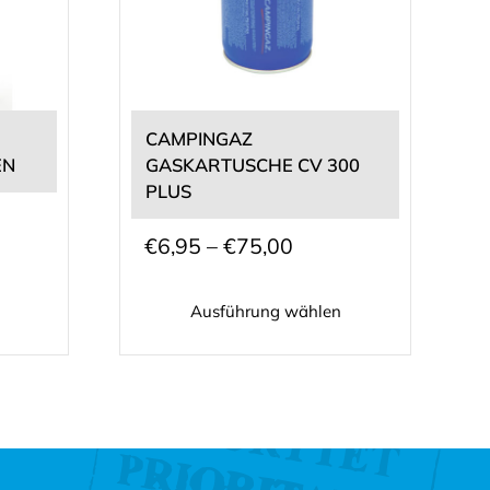
mehrere
Varianten
auf.
Die
Optionen
können
CAMPINGAZ
auf
EN
GASKARTUSCHE CV 300
der
PLUS
Produktseite
sspanne:
gewählt
Preisspanne:
€
6,95
–
€
75,00
0
werden
€6,95
Ausführung wählen
bis
60
€75,00