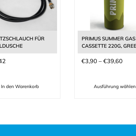
mehrere
Varianten
auf.
Die
Optionen
können
TZSCHLAUCH FÜR
PRIMUS SUMMER GAS
auf
LDUSCHE
CASSETTE 220G, GRE
der
Produktseite
Prei
42
€
3,90
–
€
39,60
gewählt
€3,9
werden
bis
In den Warenkorb
Ausführung wählen
€39,