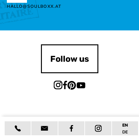
HALLO@SOULBOXX.AT
Follow us
EN
DE